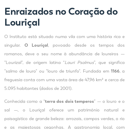
Enraizados no Coração do
Louriçal
O Instituto está situado numa vila com uma história rica e
singular.
O Louriçal
, povoado desde os tempos dos
romanos, deve o seu nome à abundância de loureiros —
"Lourizal", de origem latina “
Lauri Psalmus
”, que significa
"salmo de louro" ou "louro de triunfo". Fundada em
1166
, a
freguesia conta com uma vasta área de 47,96 km² e cerca de
5.095 habitantes (dados de 2001).
Conhecida como a “
terra dos dois temperos
” — o louro e o
sal —, o Louriçal oferece um património natural e
paisagístico de grande beleza: arrozais, campos verdes, o rio
e as majestosas cegonhas. A gastronomia local, com