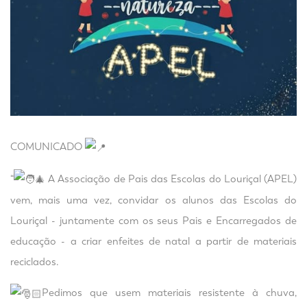
COMUNICADO
“
A Associação de Pais das Escolas do Louriçal (APEL)
vem, mais uma vez, convidar os alunos das Escolas do
Louriçal - juntamente com os seus Pais e Encarregados de
educação - a criar enfeites de natal a partir de materiais
reciclados.
Pedimos que usem materiais resistente à chuva,