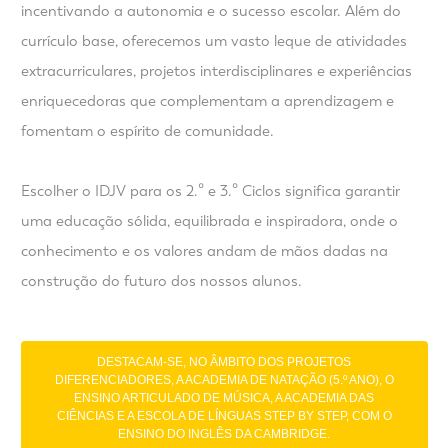
incentivando a autonomia e o sucesso escolar. Além do
currículo base, oferecemos um vasto leque de atividades
extracurriculares, projetos interdisciplinares e experiências
enriquecedoras que complementam a aprendizagem e
fomentam o espírito de comunidade.
Escolher o IDJV para os 2.º e 3.º Ciclos significa garantir
uma educação sólida, equilibrada e inspiradora, onde o
conhecimento e os valores andam de mãos dadas na
construção do futuro dos nossos alunos.
DESTACAM-SE, NO ÂMBITO DOS PROJETOS
DIFERENCIADORES, A ACADEMIA DE NATAÇÃO (5.º ANO), O
ENSINO ARTICULADO DE MÚSICA, A ACADEMIA DAS
CIÊNCIAS E A ESCOLA DE LÍNGUAS STEP BY STEP, COM O
ENSINO DO INGLÊS DA CAMBRIDGE.