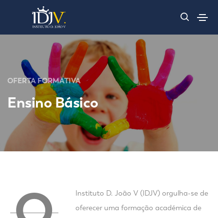
OFERTA FORMATIVA
Ensino Básico
O
Instituto D. João V (IDJV) orgulha-se de
oferecer uma formação académica de