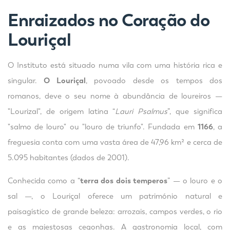
Enraizados no Coração do
Louriçal
O Instituto está situado numa vila com uma história rica e
singular.
O Louriçal
, povoado desde os tempos dos
romanos, deve o seu nome à abundância de loureiros —
"Lourizal", de origem latina “
Lauri Psalmus
”, que significa
"salmo de louro" ou "louro de triunfo". Fundada em
1166
, a
freguesia conta com uma vasta área de 47,96 km² e cerca de
5.095 habitantes (dados de 2001).
Conhecida como a “
terra dos dois temperos
” — o louro e o
sal —, o Louriçal oferece um património natural e
paisagístico de grande beleza: arrozais, campos verdes, o rio
e as majestosas cegonhas. A gastronomia local, com