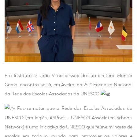
E o Instituto D. João V, na pessoa da sua diretora, Mónica
Gama, encontra-se, já, em Aveiro, no 24.° Encontro Nacional
da Rede das Escolas Associadas da UNESCO
Faz-se notar que a Rede das Escolas Associadas da
UNESCO (em inglês, ASPnet – UNESCO Associated Schools
Network) é uma iniciativa da UNESCO que reúne milhares de
escolas em todo o mundo para promover os valores e