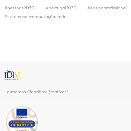
#pessoas2030
#portugal2030
#ensinoprofissional
#sistemasdecomputaçãoeredes
Formamos Cidadãos Proativos!