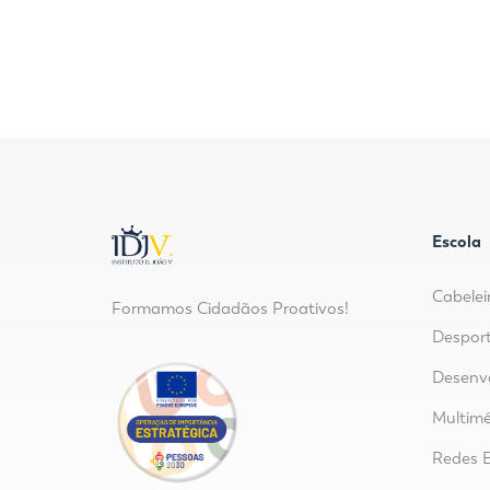
Escola
Cabelei
Formamos Cidadãos Proativos!
Despor
Desenvo
Multimé
Redes E