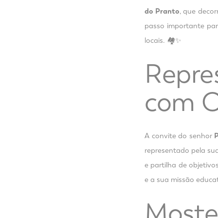
do Pranto
, que deco
passo importante par
locais. 🏘️✨
Repres
com O
A convite do senhor
P
representado pela sua
e partilha de objetiv
e a sua missão educat
Moste