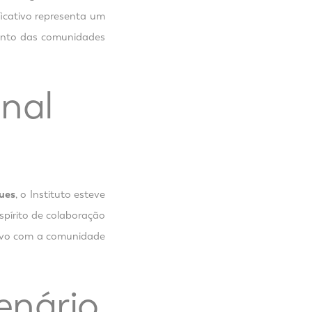
ficativo representa um
mento das comunidades
onal
ues
, o Instituto esteve
spírito de colaboração
ativo com a comunidade
enário