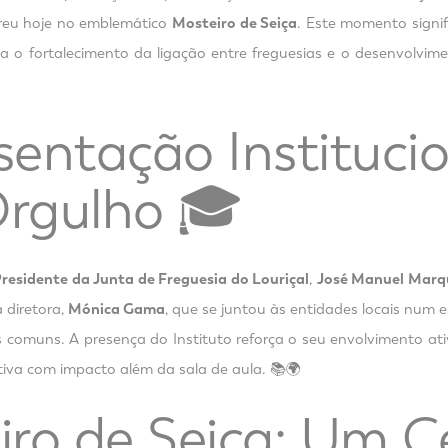
rreu hoje no emblemático
Mosteiro de Seiça
. Este momento signi
a o fortalecimento da ligação entre freguesias e o desenvolvi
entação Instituci
rgulho 🎓
residente da Junta de Freguesia do Louriçal
,
José Manuel Marq
 diretora,
Mónica Gama
, que se juntou às entidades locais num e
os comuns. A presença do Instituto reforça o seu envolvimento 
iva com impacto além da sala de aula. 📚🌍
iro de Seiça: Um C