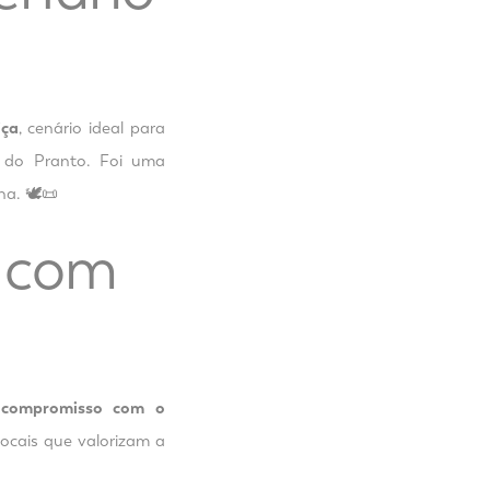
iça
, cenário ideal para
e do Pranto. Foi uma
a. 🕊️📜
 com
u
compromisso com o
locais que valorizam a