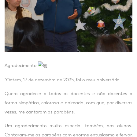
Agradecimento
“Ontem, 17 de dezembro de 2025, foi o meu aniversário.
Quero agradecer a todos os docentes e não docentes a
forma simpática, calorosa e animada, com que, por diversas
vezes, me cantaram os parabéns.
Um agradecimento muito especial, também, aos alunos.
Cantaram-me os parabéns com enorme entusiasmo e fervor,