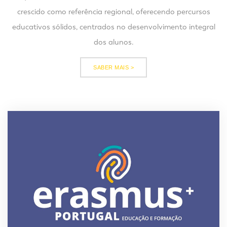
crescido como referência regional, oferecendo percursos
educativos sólidos, centrados no desenvolvimento integral
dos alunos.
SABER MAIS >