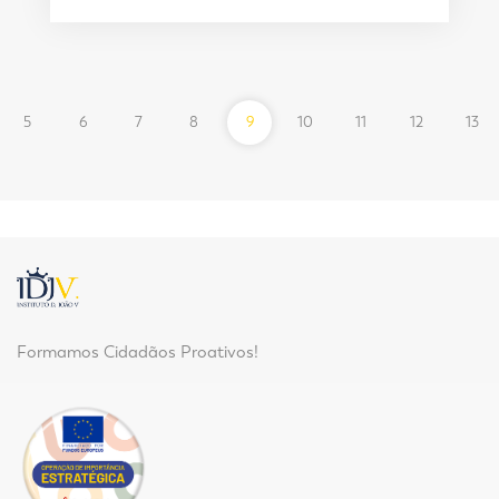
vious
5
6
7
8
9
10
11
12
13
Formamos Cidadãos Proativos!